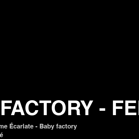
FACTORY - F
e Écarlate - Baby factory
né