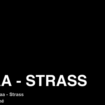
A - STRASS
aa - Strass
né